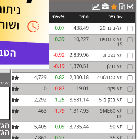
סטטוס
שם נייר
מחיר
%שינוי
מחזור
תל-בונד 20
438.49
0.07
78
התראו
תא פיננסים
10,227
0.39
3,819
15
הגרף
תא נפט וגז
2,839.96
-0.92
402
תא נדלן
1,370.51
-0.19
1,885
תא טכנולוגיה
2,300.18
0.82
4,729
הערה 
תא ויקס
19.01
-0.87
0
תא בנקים-5
8,581.14
1.25
2,292
תא SME60
1,317.93
-1.79
463
יתר
הגד
תא 90
3,735.44
0.09
5,405
הגד
תא 35
0.27
7,862