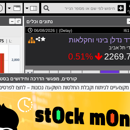
ף
נתונים וכלים
06/08/2026
|
(Delay)
I61
ד נדלן בינוי וחקלאות
75
| L:
י תל אביב
0.51%
2269.
תיק
התראות
מחשבון
כלים
הרכב
יומן
נתונים
קורסים, מפגשי הדרכה וחידושים בסטו
ת מחיר וקווי מגמה:
מקצועיים לניתוח וקבלת החלטות השקעה נכונות – לחצו לפרטים
 מעלה:
% מרחק מהיעד:
 מטה:
% מרחק מהיעד:
 לתנודה יומית באחוזים: