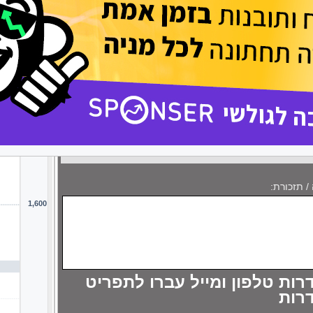
 התראות:
ת כלים טכניים (התייחסות ליום המסחר הנוכחי):
ההתראה
סוג
סטטוס
/ תזכורת:
רות טלפון ומייל עברו לתפריט
רות