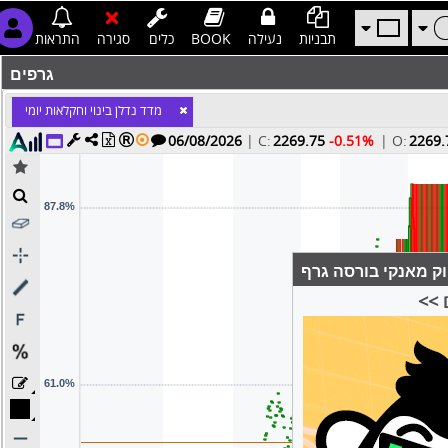
תבניות
נעילה
BOOK
כלים
סגירה
התראות
גרפים
מדד נדלן בינוי וחקלאות יומי
06/08/2026
|
C:
2269.75
-0.51%
| O:
2269.
2269.75
| H:
2269.75
| Vol:
0
ק מאנקי בורסה גרף
 >>