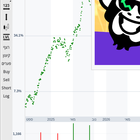
רצף
קיצון
פערים
Buy
Sell
Short
Log