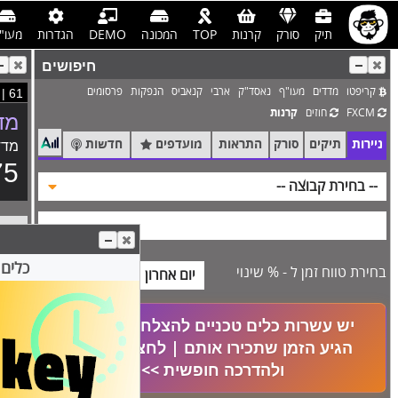
תיק
סורק
קרנות
TOP
המכונה
DEMO
הגדרות
מעו"
חיפושים
קריפטו
מדדים
מעו"ף
נאסד"ק
ארבי
קנאביס
הנפקות
פרסומים
 | 61
FXCM
חוזים
קרנות
מד
ניירות
תיקים
סורק
התראות
מועדפים
חדשות
מדד
75
כללי
התראו
כלים 
בחירת טווח זמן ל - % שינוי
פריצה
יש עשרות כלים טכניים להצלחה במסחר
שבירה
הגיע הזמן שתכירו אותם | לחצו לפרטים
ולהדרכה חופשית >>
התראה